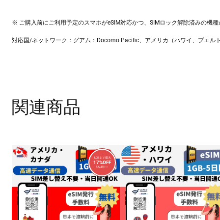
※ ご購入前にご利用予定のスマホがeSIM対応かつ、SIMロック解除済みの機
対応国/ネットワーク：グアム：Docomo Pacific、アメリカ（ハワイ、プエルトリコ
関連商品
8/21まで最大
17%OFF
販
SALE中！
売
中
の
商
品