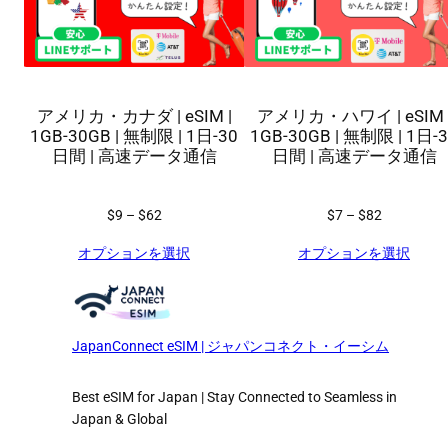
アメリカ・カナダ | eSIM |
アメリカ・ハワイ | eSIM 
1GB-30GB | 無制限 | 1日-30
1GB-30GB | 無制限 | 1日-
日間 | 高速データ通信
日間 | 高速データ通信
価
価
$9
–
$62
$7
–
$82
格
格
オプションを選択
オプションを選択
帯
帯
:
:
$
$
9
7
–
–
JapanConnect eSIM | ジャパンコネクト・イーシム
$
$
6
8
Best eSIM for Japan | Stay Connected to Seamless in
2
2
Japan & Global