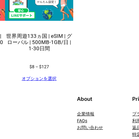
|
世界周遊133ヵ国 | eSIM | グ
30
ローバル | 500MB-1GB/日 |
1-30日間
価
$8
–
$127
格
オプションを選択
帯
:
$
About
Pr
8
–
企業情報
プ
$
FAQs
利
1
お問い合わせ
返
2
特
7