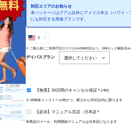
1
対応エリアのお知らせ
本パッケージはグアム以外にアメリカ本土（ハワイ・
7
にも対応する周遊プランです。
–
$
$
※ ご購入前にご利用予定のスマホがeSIM対応かつ、SIMロック解除済み
5
デイパスプラン
6
【無償】30日間のキャンセル保証
*
(
+
¥
0
)
※ eSIM未インストール時かつ、購入から30日以内に限ります
【必須】マニュアル言語：日本語
*
本商品のメール、利用開始マニュアルは日本語になります