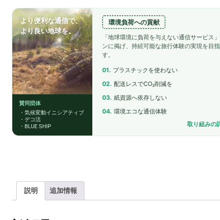
より便利な通信で、
環境負荷への貢献
より良い地球を。
「地球環境に負荷を与えない通信サービス
ンに掲げ、持続可能な旅行体験の実現を目
す。
01.
プラスチックを使わない
02.
配送レスでCO₂削減を
03.
紙資源へ依存しない
賛同団体
04.
環境エコな通信体験
・気候変動イニシアティブ
・デコ活
取り組みの詳
・BLUE SHIP
説明
追加情報