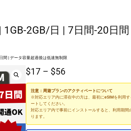
 | 1GB-2GB/日 | 7日間-
7日間-20日間 | データ容量超過後は低速無制限
価
$17
–
$56
格
注意：周遊プランのアクティベートについて
帯
※対応エリア内に滞在中の方は、最初にeSIMを利用
ートしてください。
:
対応エリア内で事前にインストールすると、利用期間
ります。
$