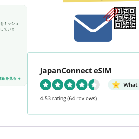
-
2
G
」をミッショ
B
指していま
/
日
|
7
日
間
JapanConnect eSIM
-
細を見る →
2
What 
0
日
4.53 rating
(64 reviews)
間
|
デ
ー
タ
容