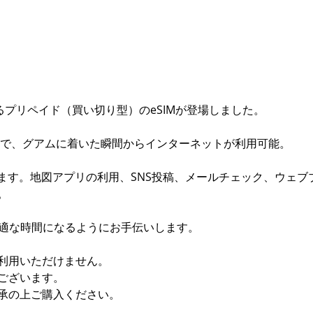
量
超
過
後
は
低
速
るプリペイド（買い切り型）のeSIMが登場しました。
無
制
けで、グアムに着いた瞬間からインターネットが利用可能。
限
個
省けます。地図アプリの利用、SNS投稿、メールチェック、ウェ
。
しく、快適な時間になるようにお手伝いします。
利用いただけません。
ございます。
承の上ご購入ください。