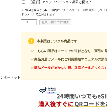
【必須】アクティベーション期限と配送
*
※ eSIMは購入から60日以内にアクティベート（利用開始）してく
ずつメールで送付されます。
グ
お買い物カゴに追加
ア
ム
|
本製品はデジタル商品です
e
S
✅
こちらの商品はメールでの送付となり、商品の
I
M
✅
商品お届けメールにご利用開始マニュアルの添
|
✅
商品メールが届かない際、迷惑メールボックス
デ
イ
のインターネット
パ
ス
|
1
G
B