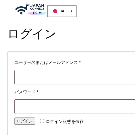
内
JA
容
を
ス
ログイン
キ
ッ
プ
必
ユーザー名またはメールアドレス
*
須
必
パスワード
*
須
ログイン
ログイン状態を保存