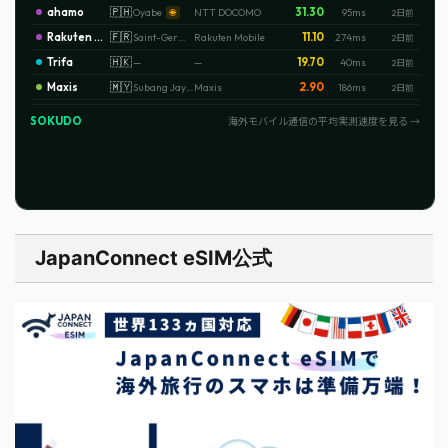
JapanConnect eSIM公式