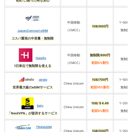
初めて/困った時も安心
中国移動
1~50GB
1GB/880円
（CMCC）
無制限
JapanConnect eSIM
コスパ重視の中容量・無制限
中国移動
無制限/690円
Holafly
無制限
（CMCC）
初回5%割引
1日単位で無制限を使える
airalo
1GB/700円
1~50GB
China Unicom
世界最大級のeSIMサービス
初回10%割引
無制限
1GB/＄4.49
1~20GB
Saily
China Unicom
初回5%割引
無制限
「NordVPN」が提供するサービス
TRAVeSIM
China Unicom
1GB/500円
1~20GB