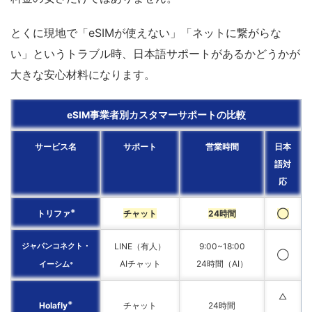
とくに現地で「eSIMが使えない」「ネットに繋がらな
い」というトラブル時、日本語サポートがあるかどうかが
大きな安心材料になります。
eSIM事業者別カスタマーサポートの比較
サービス名
サポート
営業時間
日本
語対
応
※
トリファ
チャット
24時間
◯
LINE（有人）
9:00~18:00
ジャパンコネクト・
◯
AIチャット
24時間（AI）
イーシム
※
△
※
Holafly
チャット
24時間