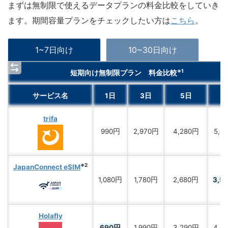
まずは無制限で使えるデータプランの料金比較をしていき
ます。期間容量プランをチェックしたい方は
こちら
。
1~7日向け
10~30日向け
※1
短期向け無制限プラン 料金比較
サービス名
1日
3日
5日
7
trifa
990円
2,970円
4,280円
5,9
※2
JapanConnect eSIM
1,080円
1,780円
2,680円
3,5
Holafly
690円
1,990円
3,290円
4,4