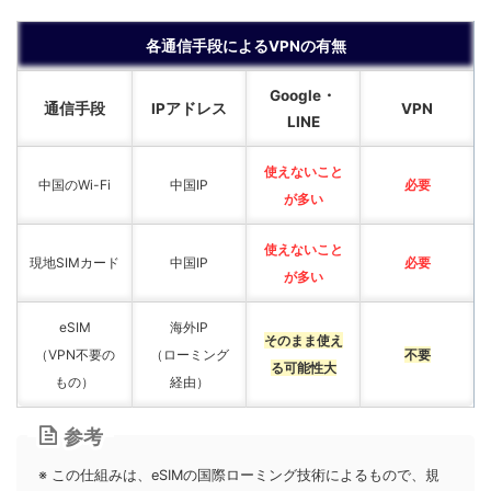
各通信手段によるVPNの有無
Google・
通信手段
IPアドレス
VPN
LINE
使えないこと
中国のWi-Fi
中国IP
必要
が多い
使えないこと
現地SIMカード
中国IP
必要
が多い
eSIM
海外IP
そのまま使え
（VPN不要の
（ローミング
不要
る可能性大
もの）
経由）
参考
※ この仕組みは、eSIMの国際ローミング技術によるもので、規