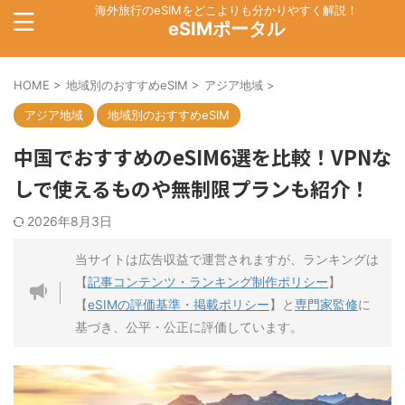
海外旅行のeSIMをどこよりも分かりやすく解説！
eSIMポータル
HOME
>
地域別のおすすめeSIM
>
アジア地域
>
アジア地域
地域別のおすすめeSIM
中国でおすすめのeSIM6選を比較！VPNな
しで使えるものや無制限プランも紹介！
2026年8月3日
当サイトは広告収益で運営されますが、ランキングは
【
記事コンテンツ・ランキング制作ポリシー
】
【
eSIMの評価基準・掲載ポリシー
】と
専門家監修
に
基づき、公平・公正に評価しています。