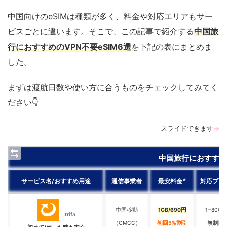
中国向けのeSIMは種類が多く、料金や対応エリアもサー
ビスごとに違います。そこで、この記事で紹介する
中国旅
行におすすめのVPN不要eSIM6選
を下記の表にまとめま
した。
まずは渡航日数や使い方に合うものをチェックしてみてく
ださい👇
スライドできます
→
中国旅行におすすめの
※
サービス名/おすすめ用途
通信事業者
最安料金
対応プラ
中国移動
1GB/690円
1~80GB
trifa
（CMCC）
初回5%割引
無制限