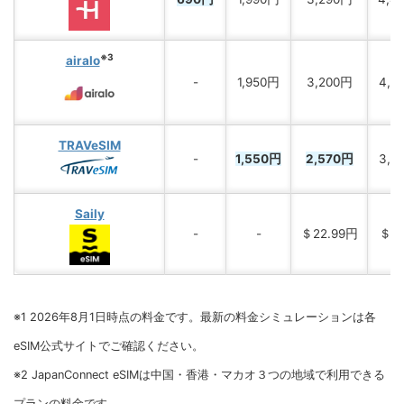
※3
airalo
-
1,950円
3,200円
4,5
TRAVeSIM
-
1,550円
2,570円
3,6
Saily
-
-
＄22.99円
＄29
※1 2026年8月1日時点の料金です。最新の料金シミュレーションは各
eSIM公式サイトでご確認ください。
※2 JapanConnect eSIMは中国・香港・マカオ３つの地域で利用できる
プランの料金です。